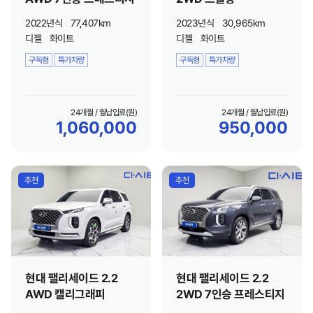
2022년식
77,407km
2023년식
30,965km
디젤
화이트
디젤
화이트
구독형
특가차량
구독형
특가차량
24개월 / 월납입료(원)
24개월 / 월납입료(원)
1,060,000
950,000
추천
추천
현대 팰리세이드 2.2
현대 팰리세이드 2.2
AWD 캘리그래피
2WD 7인승 프레스티지