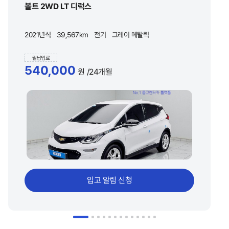
볼트 2WD LT 디럭스
2021년식
39,567km
전기
그레이 메탈릭
월납입료
540,000
원
/24개월
입고 알림 신청