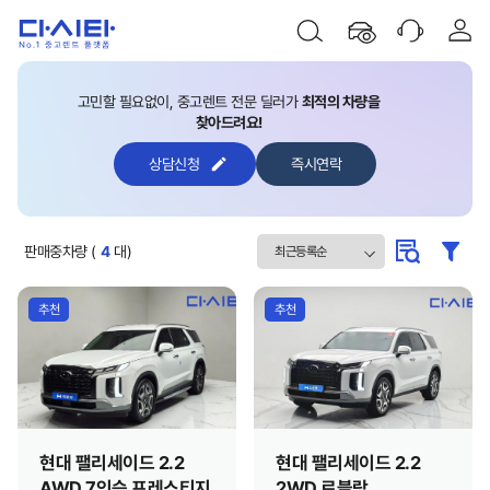
고민할 필요없이, 중고렌트 전문 딜러가
최적의 차량을
찾아드려요!
상담신청
즉시연락
판매중차량 (
4
대)
추천
추천
현대 팰리세이드 2.2
현대 팰리세이드 2.2
AWD 7인승 프레스티지
2WD 르블랑