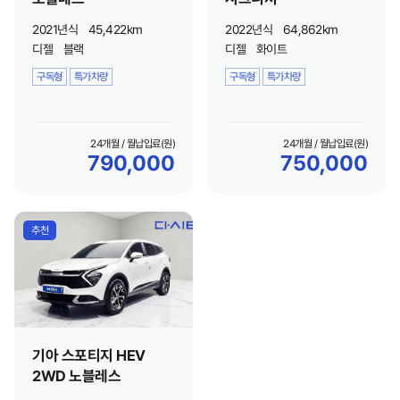
2021년식
45,422km
2022년식
64,862km
디젤
블랙
디젤
화이트
구독형
특가차량
구독형
특가차량
24개월 / 월납입료(원)
24개월 / 월납입료(원)
790,000
750,000
추천
기아 스포티지 HEV
2WD 노블레스