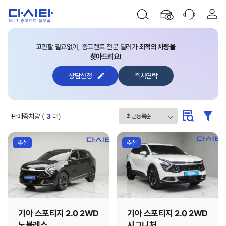
고민할 필요없이, 중고렌트 전문 딜러가
최적의 차량을
찾아드려요!
상담신청
즉시연락
판매중차량 (
3
대)
추천
추천
기아 스포티지 2.0 2WD
기아 스포티지 2.0 2WD
노블레스
시그니처