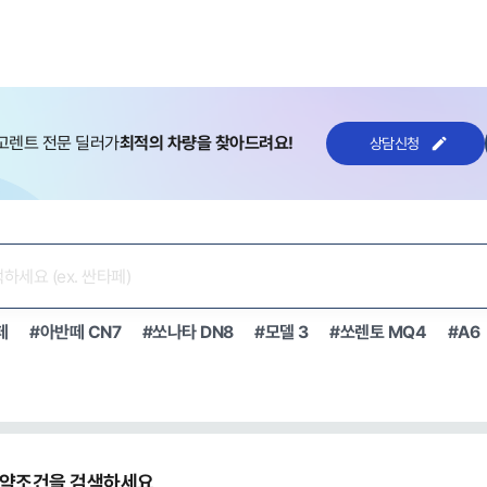
고렌트 전문 딜러가
최적의 차량을 찾아드려요!
상담신청
페
#아반떼 CN7
#쏘나타 DN8
#모델 3
#쏘렌토 MQ4
#A6
약조건을 검색하세요