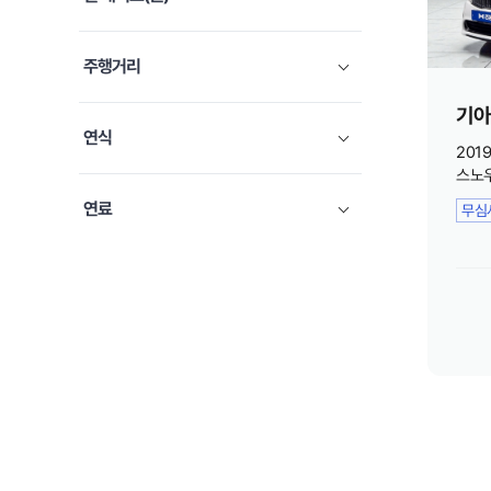
쉐보레
5
미니
3
주행거리
아우디
1
기아
테슬라
1
연식
201
랜드로버
1
스노
연료
무심