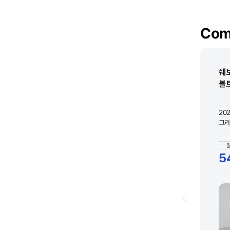
Com
쉐
볼트
20
그레
5