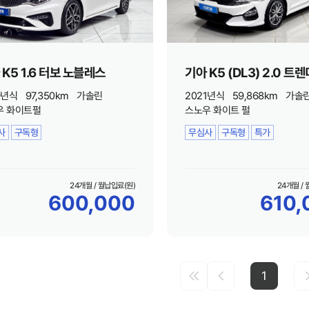
 K5 1.6 터보 노블레스
기아 K5 (DL3) 2.0 트렌
9년식
97,350km
가솔린
2021년식
59,868km
가솔
우 화이트펄
스노우 화이트 펄
사
구독형
무심사
구독형
특가
24개월 / 월납입료(원)
24개월 /
600,000
610,
1