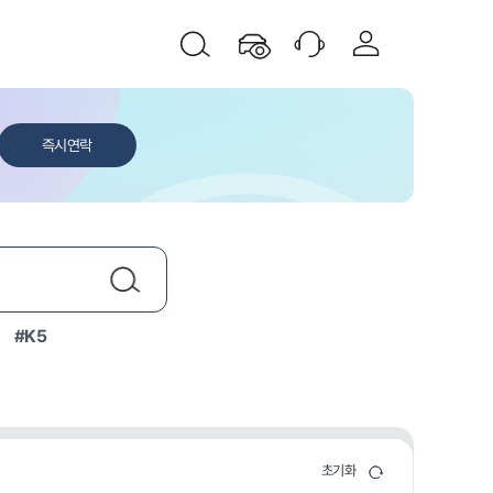
즉시연락
#K5
닫기
초기화