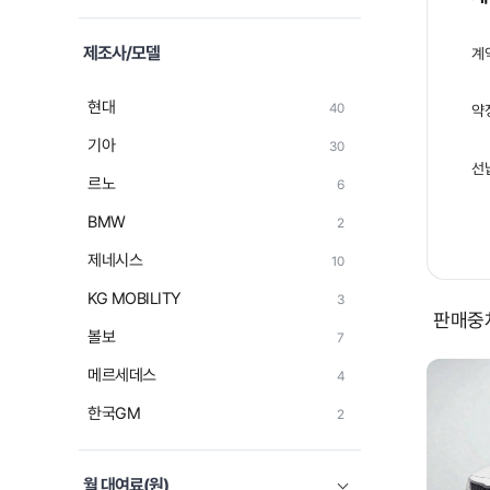
제조사/모델
계
현대
40
약
기아
30
선
르노
6
BMW
2
제네시스
10
KG MOBILITY
3
판매중차
볼보
7
메르세데스
4
한국GM
2
폭스바겐
2
월 대여료(원)