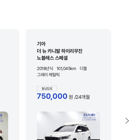
기아
쉐보
더 뉴 카니발 하이리무진
볼트 
노블레스 스페셜
2018년식
101,045km
디젤
2022
그레이 메탈릭
그레이
월납입료
월납
750,000
55
원
/24개월