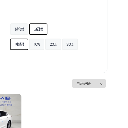
실속형
고급형
미설정
10%
20%
30%