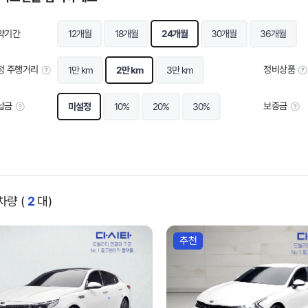
약기간
12개월
18개월
24개월
30개월
36개월
정 주행거리
정비상품
1만 km
2만 km
3만 km
납금
보증금
미설정
10%
20%
30%
량 (
2
대)
추천