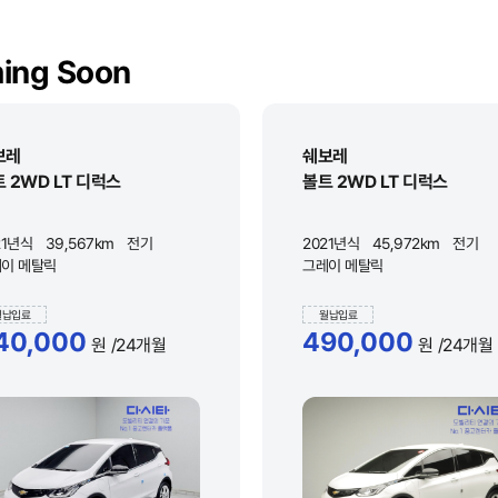
ing Soon
보레
쉐보레
 2WD LT 디럭스
볼트 2WD LT 디럭스
21년식
39,567km
전기
2021년식
45,972km
전기
이 메탈릭
그레이 메탈릭
월납입료
월납입료
40,000
490,000
원
/24개월
원
/24개월