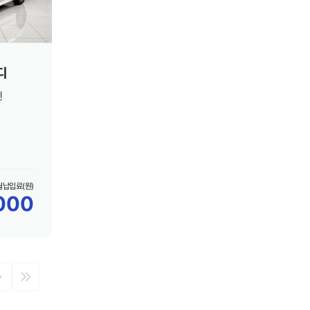
디
린
 월납입료(원)
000