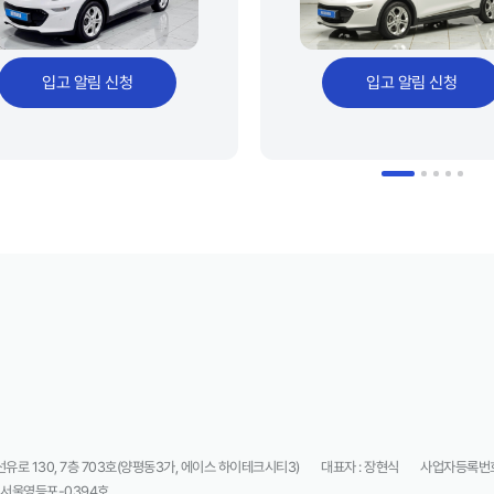
입고 알림 신청
입고 알림 신청
로 130, 7층 703호(양평동3가, 에이스 하이테크시티3)
대표자 : 장현식
사업자등록번호 
5-서울영등포-0394호