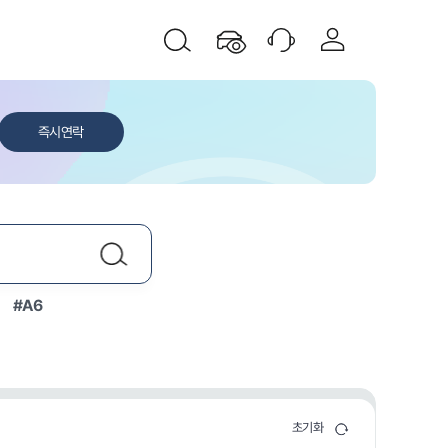
즉시연락
#A6
닫기
초기화