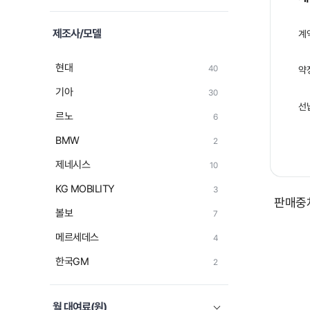
제조사/모델
계
현대
40
약
기아
30
선
르노
6
BMW
2
제네시스
10
KG MOBILITY
3
판매중차
볼보
7
메르세데스
4
한국GM
2
폭스바겐
2
월 대여료(원)