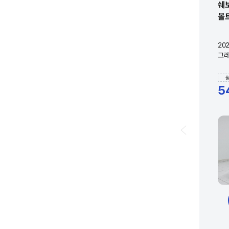
쉐
볼트
20
그레
5