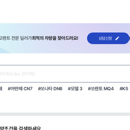
고렌트 전문 딜러가
최적의 차량을 찾아드려요!
상담신청
페
#아반떼 CN7
#쏘나타 DN8
#모델 3
#쏘렌토 MQ4
#K5
약조건을 검색하세요