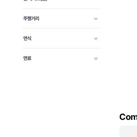
쉐보레
5
미니
3
주행거리
아우디
1
테슬라
1
연식
랜드로버
1
연료
Com