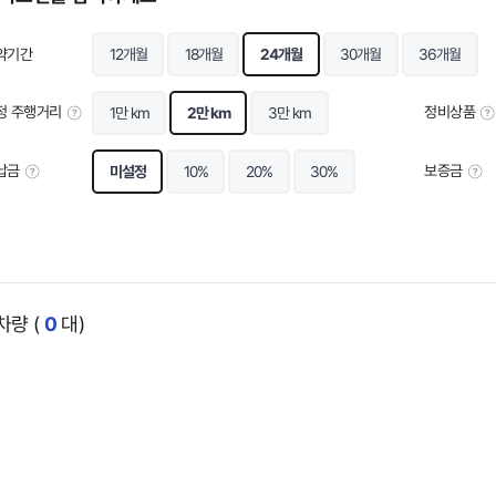
약기간
12개월
18개월
24개월
30개월
36개월
정 주행거리
정비상품
1만 km
2만 km
3만 km
납금
보증금
미설정
10%
20%
30%
량 (
0
대)