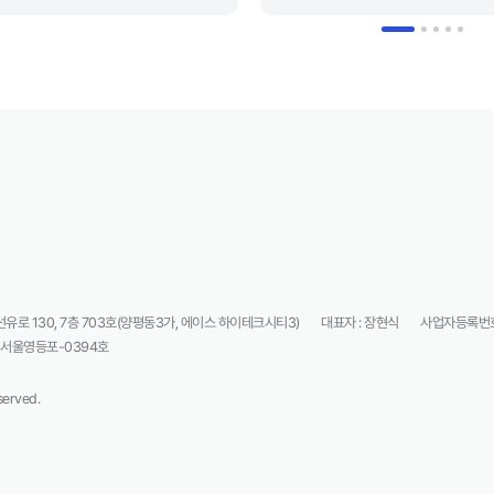
로 130, 7층 703호(양평동3가, 에이스 하이테크시티3)
대표자 : 장현식
사업자등록번호 
5-서울영등포-0394호
served.