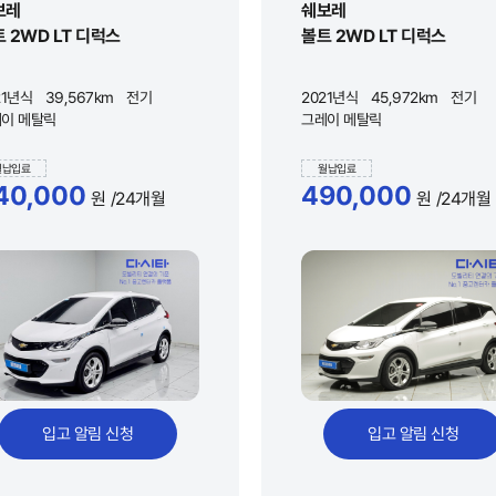
보레
쉐보레
 2WD LT 디럭스
볼트 2WD LT 디럭스
21년식
39,567km
전기
2021년식
45,972km
전기
이 메탈릭
그레이 메탈릭
월납입료
월납입료
40,000
490,000
원
/24개월
원
/24개월
입고 알림 신청
입고 알림 신청