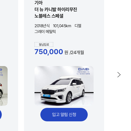
기아
쉐보
더 뉴 카니발 하이리무진
볼트 
노블레스 스페셜
2018년식
101,045km
디젤
2022
그레이 메탈릭
그레이
월납입료
월납
750,000
55
원
/24개월
입고 알림 신청